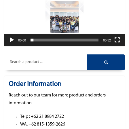
00:00
00:52
Search a product ...
Order information
Reach out to our team for more product and orders
information.
Telp : +62 21 8984 2722
WA. +62 815-1359-2626