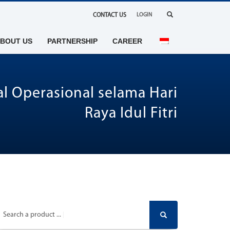
CONTACT US
LOGIN
BOUT US
PARTNERSHIP
CAREER
l Operasional selama Hari
Raya Idul Fitri
Search a product ...