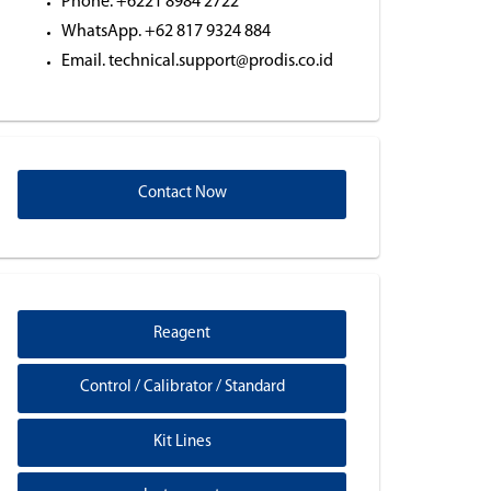
Phone. +6221 8984 2722
WhatsApp. +62 817 9324 884
Email. technical.support@prodis.co.id
Contact Now
Reagent
Control / Calibrator / Standard
Kit Lines