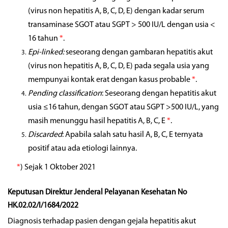
(virus non hepatitis A, B, C, D, E) dengan kadar serum
transaminase SGOT atau SGPT > 500 IU/L dengan usia <
16 tahun
*
.
Epi-linked:
seseorang dengan gambaran hepatitis akut
(virus non hepatitis A, B, C, D, E) pada segala usia yang
mempunyai kontak erat dengan kasus probable
*
.
Pending classification
: Seseorang dengan hepatitis akut
usia ≤16 tahun, dengan SGOT atau SGPT >500 IU/L, yang
masih menunggu hasil hepatitis A, B, C, E
*
.
Discarded
: Apabila salah satu hasil A, B, C, E ternyata
positif atau ada etiologi lainnya.
*
) Sejak 1 Oktober 2021
Keputusan Direktur Jenderal Pelayanan Kesehatan No
HK.02.02/I/1684/2022
Diagnosis terhadap pasien dengan gejala hepatitis akut