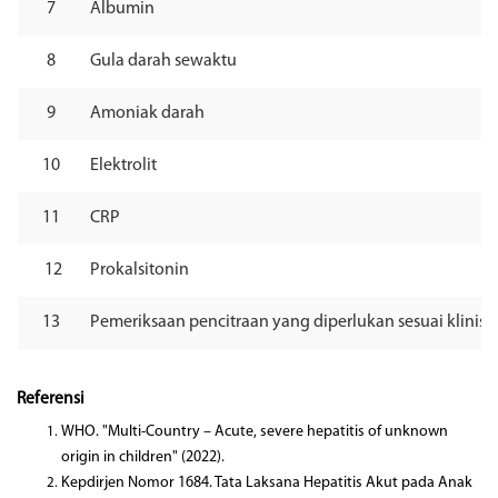
7
Albumin
8
Gula darah sewaktu
9
Amoniak darah
10
Elektrolit
11
CRP
12
Prokalsitonin
13
Pemeriksaan pencitraan yang diperlukan sesuai klinis
Referensi
WHO. "
Multi-Country – Acute, severe hepatitis of unknown
origin in children
" (2022).
Kepdirjen Nomor 1684. Tata Laksana Hepatitis Akut pada Anak