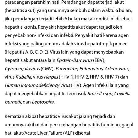
peradangan parenkim hati. Peradangan dapat terjadi akut
(hepatitis akut) yang umumnya sembuh dalam waktu 6 bulan,
jika peradangan terjadi lebih 6 bulan maka kondisi ini disebut
hepatitis kronis
. Penyakit
hepatitis akut
dapat terjadi oleh
penyebab non-infeksi dan infeksi. Penyakit hati karena agen
infeksi yang paling umum adalah virus hepatotropik primer
(Hepatitis A, B, C, D, E). Virus lain yang dapat menyebabkan
hepatitis akut antara lain
Epstein-Barr virus
(EBV),
Cytomegalovirus
(CMV),
Parvovirus, Enterovirus, Adenovirus,
virus
Rubella
, virus
Herpes
(HHV-1, HHV-2, HHV-6, HHV-7) dan
Human Immunodeficiency Virus
(HIV). Agen infeksi lain yang
dapat menyebabkan hepatitis termasuk
Brucella spp, Coxiella
burnetii,
dan
Leptospira.
Kematian akibat hepatitis virus akut jarang terjadi dan
umumnya akibat dari perkembangan hepatitis fulminan, gagal
hati akut/Acute Liver Failure (ALF) disertai